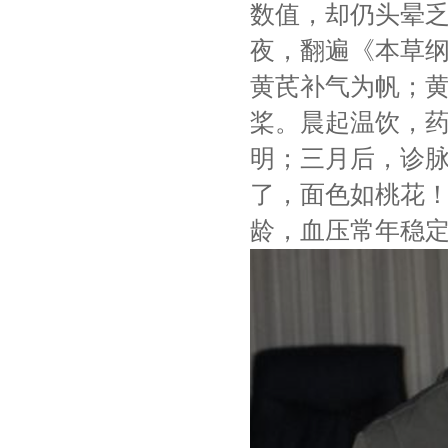
数值，却仍头晕乏
夜，翻遍《本草
黄芪补气为帆；
桨。晨起温饮，
明；三月后，诊脉
了，面色如桃花！
龄，血压常年稳定在