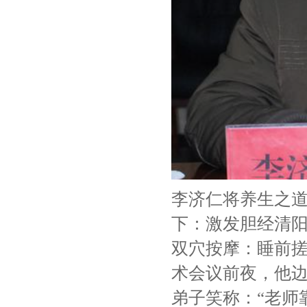
李济仁将养生之道
下：激发胆经清
双穴按摩：睡前
术会议前夜，他
弟子笑称：“老师