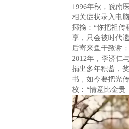
1996年秋，皖
相关症状录入电脑
揶揄：“你把祖传
享，只会被时代遗
后寄来鱼干致谢：
2012年，李济
捐出多年积蓄，奖
书，如今要把光传
枚：“情意比金贵