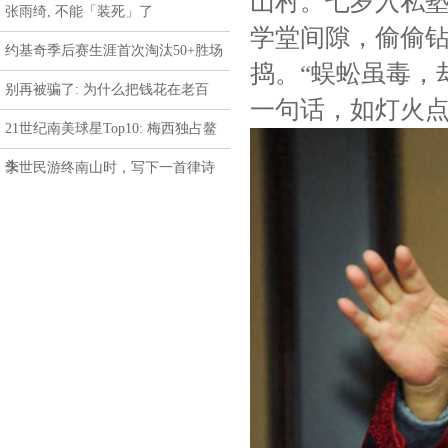
山村。七岁入私
张雨绮, 不能「装死」了
学堂间隙，偷偷
约基奇季后赛生涯首次淘汰50+胜场
捣。“蜈蚣虽毒，
别再被骗了: 为什么把钱花在老百
一句话，如灯火
21世纪南美球星Top10: 梅西独占鳌
头
李世民游终南山时，写下一首律诗