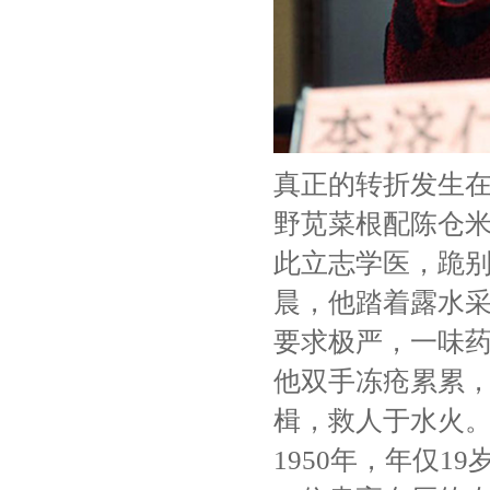
真正的转折发生在
野苋菜根配陈仓米
此立志学医，跪
晨，他踏着露水
要求极严，一味
他双手冻疮累累，
楫，救人于水火。
1950年，年仅