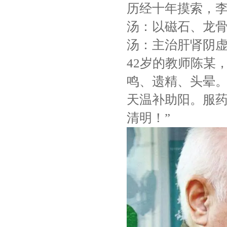
历经十年摸索，李
汤：以磁石、龙
汤：主治肝肾阴
42岁的教师陈某
鸣、遗精、头晕。
天温补助阳。服药
清明！”