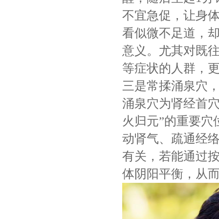
不宜急促，让身
看似微不足道，
意义。尤其对既
等症状的人群，
三是常揉涌泉穴
涌泉穴为肾经首穴
火归元”的重要穴
动肾气、疏通经
有关，若能通过
体阴阳平衡，从