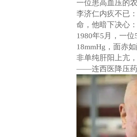
一位患高血压的
李济仁内疚不已：
命，他暗下决心：
1980年5月，一
18mmHg，面
非单纯肝阳上亢，
——连西医降压药