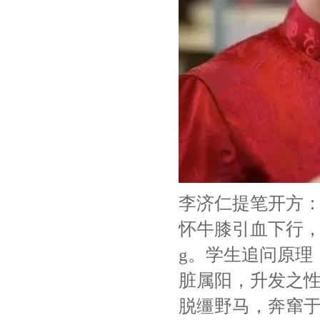
李济仁提笔开方
怀牛膝引血下行，
g。学生追问原理
脏属阳，升发之
脱缰野马，奔窜于