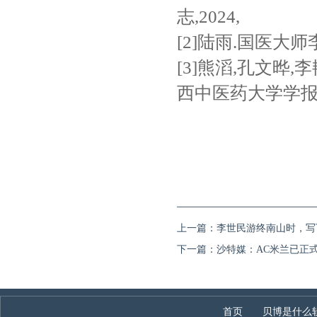
志,2024,
[2]陆雨.国医大师李济
[3]熊滔,孔文晔,
西中医药大学学报,2023
上一篇：
李世民游终南山时，写
下一篇：
沙特媒：AC米兰已正式
首页
贝博是什么